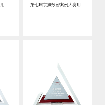
第12届Top Mobile & AI 用户增长 银奖 京东 x 海南灵鲨 x a2
第七届京旗数智案例大赛用户增长赛道 先锋奖—OPPO