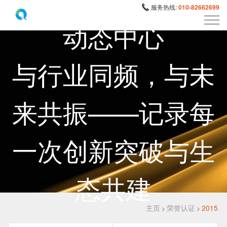
服务热线:
010-82662699
动态中心
与行业同频，与未
来共振——记录每
一次创新突破与生
态共建
主页
荣誉认证
2015
>
>