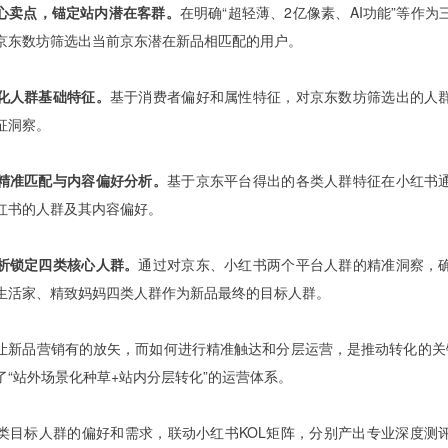
心卖点，锚定站内潜在客群。
在明确“超轻薄、2亿像素、AI功能”等作
京东数坊筛选出当前京东潜在新品相匹配的用户。
化人群基础特征。
基于消费者偏好和属性特征，对京东数坊筛选出的人
征洞察。
精准匹配与内容偏好分析。
基于京东平台得出的各类人群特征在小红书
红书的人群及其内容偏好。
析锁定四类核心人群。
通过对京东、小红书两个平台人群的精准洞察，
生活家、精致妈妈四类人群作为新品最终的目标人群。
让新品营销有的放矢，而如何进行精准触达和分层运营，是推动转化的关
了“站外场景化种草+站内分层转化”的运营体系。
类目标人群的偏好和需求，联动小红书KOL矩阵，分别产出专业深度测