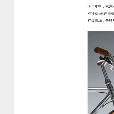
今年年中，
京东
准种草+站内高效
打爆市场，
最终