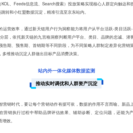
（KOL、Feeds信息流、Search搜索）投放策略实现核心人群定向触达
挂链跳转和小红盟数据沉淀，精准引流至京东站内。
的运营效率，通过新天链用户行为洞察能力将用户从平台活跃-类目活跃-
行分层，依托新天链的九宫格洞察判断用户平台、类目、品牌的忠诚、潜
预告期、预售期、首销期等不同阶段，为不同策略人群制定差异化营销
，多维推动沉淀人群做出目标产品消费决策。
站内外一体化媒体数据监测
推动实时调优和人群资产沉淀
智营销时代，要让每个营销动作有据可依，数据的作用不言而喻。新品
在营销执行过程中帮助品牌评估效果、辅助诊断、定位问题，还能为
质增效。