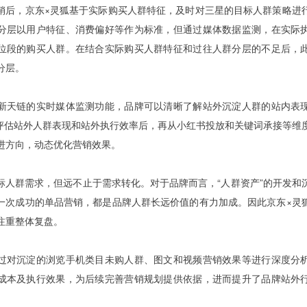
销后，京东×灵狐基于实际购买人群特征，及时对三星的目标人群策略进
分层以用户特征、消费偏好等作为标准，但通过媒体数据监测，在实际
位段的购买人群。在结合实际购买人群特征和过往人群分层的不足后，
分层。
新天链的实时媒体监测功能，品牌可以清晰了解站外沉淀人群的站内表
评估站外人群表现和站外执行效率后，再从小红书投放和关键词承接等维
进方向，动态优化营销效果。
标人群需求，但远不止于需求转化。对于品牌而言，“人群资产”的开发和
一次成功的单品营销，都是品牌人群长远价值的有力加成。因此京东×灵
注重整体复盘。
过对沉淀的浏览手机类目未购人群、图文和视频营销效果等进行深度分
成本及执行效果，为后续完善营销规划提供依据，进而提升了品牌站外