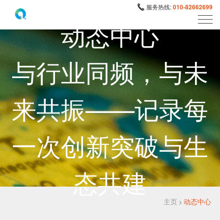
服务热线:
010-82662699
动态中心
与行业同频，与未
来共振——记录每
一次创新突破与生
态共建
主页
动态中心
>