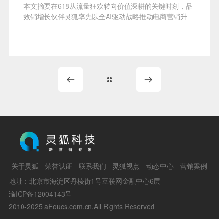
本文摘要在618从流量狂欢转向价值深耕的关键时刻，品
效销增长伙伴灵狐率先以全AI驱动战略推动电商营销升
级，助力品牌在复杂...
关于灵狐
荣誉认证
联系我们
灵狐视点
动态中心
营销案例
地址：北京市海淀区丹棱街1号互联网金融中心6层
渝ICP备12004143号
2010-2025 aFoucs.com.cn,All Rights Reserved