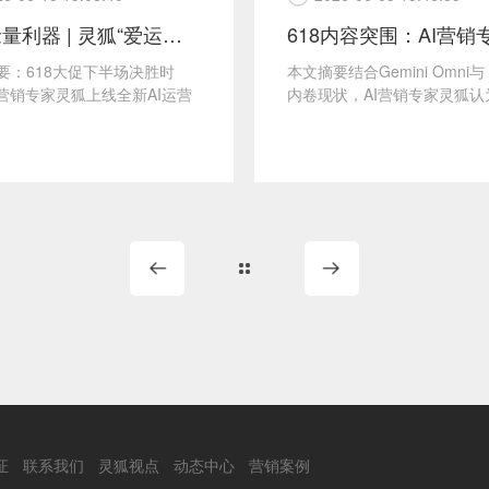
618抢量利器 | 灵狐“爱运营”工具，
要：618大促下半场决胜时
本文摘要结合Gemini Omni与 
I营销专家灵狐上线全新AI运营
内卷现状，AI营销专家灵狐认
运营"。通过价格监测、前...
户、懂爆款内容逻辑胜于追赶
流。灵...
证
联系我们
灵狐视点
动态中心
营销案例