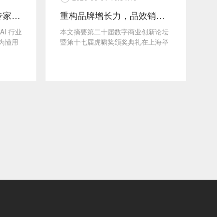
618内容突围：AI营销专家灵狐视频全自
重构品牌增长力，品效销增长伙伴灵狐合伙人
AI 行业
本文摘要第二十届数字商业创新论坛
本
为懂用
暨第十七届虎啸奖颁奖典礼在上海举
运
模型潮
办。品效销增长伙伴灵狐合伙人石岩
打
受邀担任主持人，与参会嘉...
力