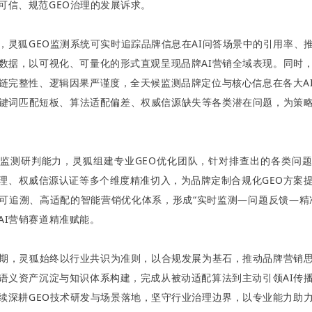
可信、规范GEO治理的发展诉求。
，灵狐GEO监测系统可实时追踪品牌信息在AI问答场景中的引用率、
数据，以可视化、可量化的形式直观呈现品牌AI营销全域表现。同时
链完整性、逻辑因果严谨度，全天候监测品牌定位与核心信息在各大A
键词匹配短板、算法适配偏差、权威信源缺失等各类潜在问题，为策
监测研判能力，灵狐组建专业GEO优化团队，针对排查出的各类问
理、权威信源认证等多个维度精准切入，为品牌定制合规化GEO方案
可追溯、高适配的智能营销优化体系，形成“实时监测—问题反馈—精
AI营销赛道精准赋能。
周期，灵狐始终以行业共识为准则，以合规发展为基石，推动品牌营销
语义资产沉淀与知识体系构建，完成从被动适配算法到主动引领AI传
续深耕GEO技术研发与场景落地，坚守行业治理边界，以专业能力助力