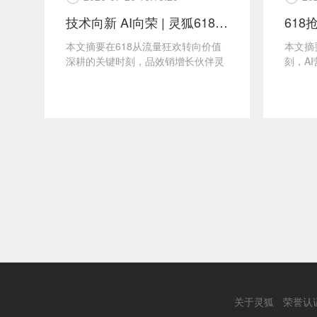
准 共筑
技术向新 AI向荣 | 灵狐618战役总
协会
本文摘要在618从流量狂欢转向价值
本文摘
深耕的关键时刻，品效销增长伙伴灵
刻，A
》
狐率先以全AI驱动战略推动电商营销
工具"爱
升级，助力品牌在复杂...
关于灵狐
荣誉认