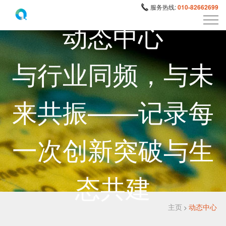
服务热线:
010-82662699
动态中心
与行业同频，与未
来共振——记录每
一次创新突破与生
态共建
主页
动态中心
>