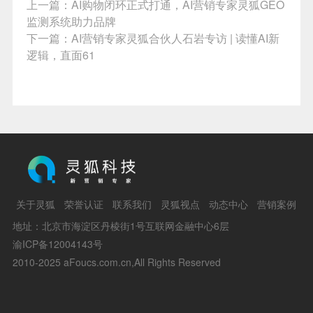
上一篇：
AI购物闭环正式打通，AI营销专家灵狐GEO
监测系统助力品牌
下一篇：
AI营销专家灵狐合伙人石岩专访 | 读懂AI新
逻辑，直面61
关于灵狐
荣誉认证
联系我们
灵狐视点
动态中心
营销案例
地址：北京市海淀区丹棱街1号互联网金融中心6层
渝ICP备12004143号
2010-2025 aFoucs.com.cn,All Rights Reserved