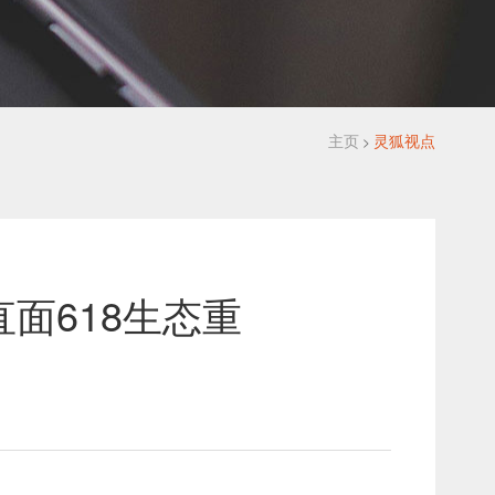
主页
灵狐视点
>
直面618生态重